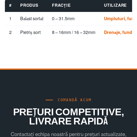
#
PRODUS
FRACȚIE
UTILIZARE
1
Balast sortat
0 – 31.5mm
Umpluturi, fund
2
Pietriș sort
8 – 16mm / 16 – 32mm
Drenaje, fundați
COMANDĂ ACUM
PREȚURI COMPETITIVE,
LIVRARE RAPIDĂ
Contactați echipa noastră pentru prețuri actualizate,