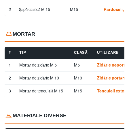
2
Șapă clasică M 15
M15
Pardoseli, e
MORTAR
#
TIP
CLASĂ
UTILIZARE
1
Mortar de zidărie M 5
M5
Zidărie neporta
2
Mortar de zidărie M 10
M10
Zidărie portantă
3
Mortar de tencuială M 15
M15
Tencuieli exteri
MATERIALE DIVERSE