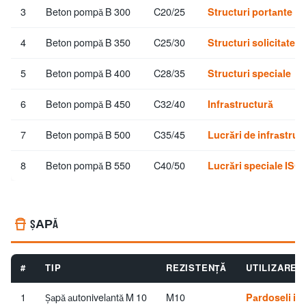
3
Beton pompă B 300
C20/25
Structuri portante
4
Beton pompă B 350
C25/30
Structuri solicitate
5
Beton pompă B 400
C28/35
Structuri speciale
6
Beton pompă B 450
C32/40
Infrastructură
7
Beton pompă B 500
C35/45
Lucrări de infrastruc
8
Beton pompă B 550
C40/50
Lucrări speciale ISC
ȘAPĂ
#
TIP
REZISTENȚĂ
UTILIZARE
1
Șapă autonivelantă M 10
M10
Pardoseli in