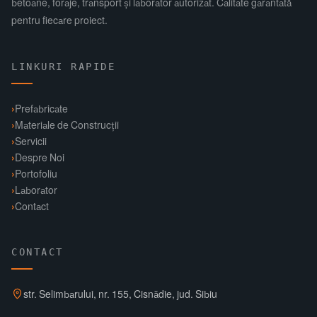
betoane, foraje, transport și laborator autorizat. Calitate garantată
pentru fiecare proiect.
LINKURI RAPIDE
Prefabricate
Materiale de Construcții
Servicii
Despre Noi
Portofoliu
Laborator
Contact
CONTACT
str. Selimbarului, nr. 155, Cisnădie, jud. Sibiu