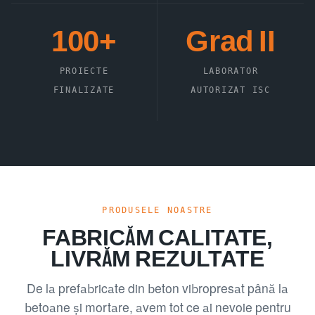
100+
Grad II
PROIECTE
LABORATOR
FINALIZATE
AUTORIZAT ISC
PRODUSELE NOASTRE
FABRICĂM CALITATE,
LIVRĂM REZULTATE
De la prefabricate din beton vibropresat până la
betoane și mortare, avem tot ce ai nevoie pentru