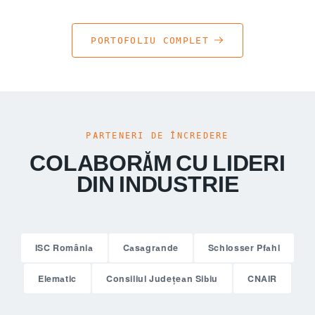
CONSTRUIRE POD PE DJ 141C
DRUMURI
CONSOLIDARE RAMPE CENTURA SIBIU
PODURI
POD DUMBRĂVENI – DN 14
PORTOFOLIU COMPLET
PARTENERI DE ÎNCREDERE
COLABORĂM CU LIDERI
DIN INDUSTRIE
ISC România
Casagrande
Schlosser Pfahl
Elematic
Consiliul Județean Sibiu
CNAIR