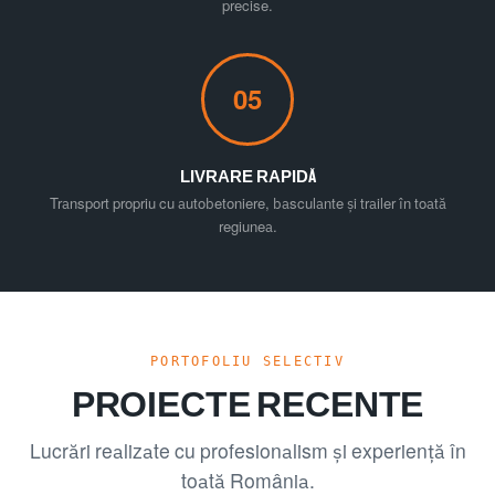
precise.
05
LIVRARE RAPIDĂ
Transport propriu cu autobetoniere, basculante și trailer în toată
regiunea.
PORTOFOLIU SELECTIV
PROIECTE RECENTE
Lucrări realizate cu profesionalism și experiență în
toată România.