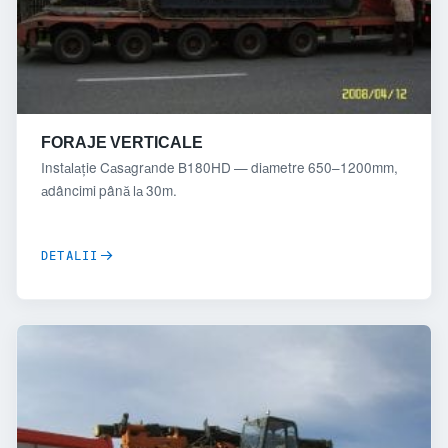
FORAJE VERTICALE
Instalație Casagrande B180HD — diametre 650–1200mm,
adâncimi până la 30m.
DETALII