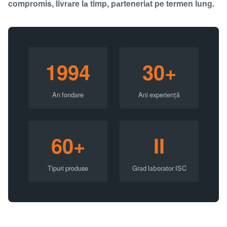
compromis, livrare la timp, parteneriat pe termen lung.
1994
30+
An fondare
Ani experiență
60+
II
Tipuri produse
Grad laborator ISC